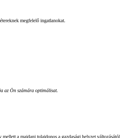
métereknek megfelelő ingatlanokat.
tja az Ön számára optimálisat.
 mellett a majdani tulajdonos a gazdasági helyzet változásától