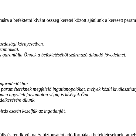
ára a befektetni kívánt összeg keretei között ajánlunk a keresett para
gazdasági környezetben.
hozamokkal.
 is garantálja Önnek a befektetéséből származó állandó jövedelmet.
 információkhoz.
t paramétereknek megfelelő ingatlanopciókat, melyek közül kiválasztha
nden ügyviteli folyamaton végig is kísérjük Önt.
delkezésére állunk.
ás esetén kezeljük az ingatlanját.
ális és rendkívül nagy biztonságot adó formája a befektetéseknek, amely