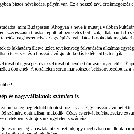
gyben biztos növekedési pályán van. Ez a hosszú távú értékmegőrzés a
tudatba, mint Budapesten. Ahogyan a neve is mutatja valóban kultúráró
ént szecessziós stílusban épült többemeletes bérházak, általában 1/1-es
 tehetős magánszemélyek vagy építési vállalatok birtokolták megtakarítás
znek és lakhatásra illetve üzleti tevékenység folytatására alkalmas egy
ó tervezést és a hosszú távú gondolkodás feltételeit biztosítják.
ssel további egységek és ezzel további bevételi források nyerhetők. Ép
llett döntenek. A történelem során már sokszor bebizonyosodott az a té
lőbbet!
zép és nagyvállalatok számára is
számukra legmegfelelőbb döntést hozhassák. Egy hosszú távú befektetés
fél számára optimálisan működik. Céges és privát befektetésekre egyará
 kerületekben is dolgozunk ügyfeleink számára.
ot és rengeteg tapasztalatot szereztünk, így megbízhatóan állunk partne
rokratikus útvesztőnek tűnhet.