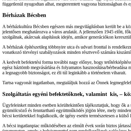
függetlenül nyugodtan alhat, megteremtett vagyona biztonságban és e
Bérházak Bécsben
A bérházkultúra Bécsben egészen más megvilágításban került be a köz
jelentősen meghatározva a város arulatát. A jellemzően 1945 előtt, fők
szolgálnak, akárcsak alapításuk idején, amikor generációkon keresztül
A bérházak építészetileg többnyire utca és udvari fronttal is rendelke
vonatkozó törvényi szabályozások minden résztvevő számára kiszámíthat
A kedvelt befektetési forma további nagy előnye, hogy tetőtérkiépíté
egész háztömb megvásárlása és folyamatos hasznosítása/bérbeadása me
a legnagyobb biztonságot, ez éli túl leginkább a történelem viharait.
Tartsa vagyonát ingatlanban, megtaláljuk hozzá az Önnek legmegfele
Szolgáltatás egyéni befektetőknek, valamint kis, – kö
Ügyfeleinket minden esetben körültekintően tájékoztatjuk, hogy ők a 
gyümölcsöző és fenntartható együttműködés jöjjön létre, mely minden 
bécsi kerületekkel foglalkozik, de igény esetén természetesen a külső
A bécsi ingatlanpiac működésében az elmúlt évek során biztos jártasság
ügymeneten, amely a helyismerettel nem rendelkezőknek valóságos bü