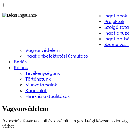
Ingatlanok
Projektek
Szolgáltat
Ingatlanüz
Ingatlan-b
Személyes 
Vagyonvédelem
Ingatlanbefektetési útmutató
Bérlés
Rólunk
Tevékenységünk
Történetünk
Munkatársaink
Kapcsolat
Hírek és aktualitások
Vagyonvédelem
Az osztrák főváros stabil és kiszámítható gazdasági közege biztonságos
várhat.