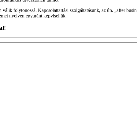
válik folytonossá. Kapcsolattartási szolgáltatásunk, az ún. „after busine
émet nyelven egyaránt képviseljük.
al!