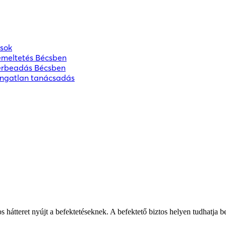
ások
emeltetés Bécsben
érbeadás Bécsben
ingatlan tanácsadás
 hátteret nyújt a befektetéseknek. A befektető biztos helyen tudhatja b