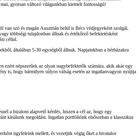
 mai, gyorsan változó világunkban kiemelt fontosságú!
l van szó és magán Ausztrián belül is Bécs védjegyeként szolgál,
 vagy többségi tulajdonban állnak és értékőrző befektetésként
i céllal.
ségekből, általában 5-30 egységből állnak. Napjainkban a bérházakra
pen ezért népszerűek az olyan nagybefektetők számára, akik akár egy
ny is, hogy bármilyen súlyos válság esetén az ingatlanvagyon nyújtja
nél a bizalom alapvető kérdés, hiszen a cél az, hogy egy
nt kínálunk megoldást. Ingatlan portfóliónk elsősorban a klasszikus
rként ügyfeleink mellett, és vezetjük végig őket a hivatalos