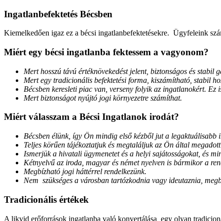
Ingatlanbefektetés Bécsben
Kiemelkedően igaz ez a bécsi ingatlanbefektetésekre. Ügyfeleink szám
Miért egy bécsi ingatlanba fektessem a vagyonom?
Mert hosszú távú értéknövekedést jelent, biztonságos és stabil 
Mert egy tradicionális befektetési forma, kiszámítható, stabil 
Bécsben keresleti piac van, verseny folyik az ingatlanokért. Ez
Mert biztonságot nyújtó jogi környezetre számíthat.
Miért válasszam a Bécsi Ingatlanok irodát?
Bécsben élünk, így Ön mindig első kézből jut a legaktuálisabb
Teljes körűen tájékoztatjuk és megtaláljuk az Ön által megadot
Ismerjük a hivatali ügymenetet és a helyi sajátosságokat, és mi
Kétnyelvű az iroda, magyar és német nyelven is bármikor a ren
Megbízható jogi háttérrel rendelkezünk.
Nem szükséges a városban tartózkodnia vagy ideutaznia, megbíz
Tradicionális értékek
A likvid erőforrások ingatlanba való konvertálása egy olyan tradicion