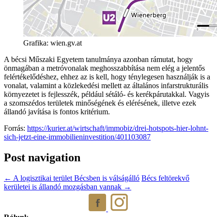
Grafika: wien.gv.at
A bécsi Műszaki Egyetem tanulmánya azonban rámutat, hogy
önmagában a metróvonalak meghosszabbítása nem elég a jelentős
felértékelődéshez, ehhez az is kell, hogy ténylegesen használják is a
vonalat, valamint a közlekedési mellett az általános infarstrukturális
környezetet is fejlesszék, például sétáló- és kerékpárutakkal. Vagyis
a szomszédos területek minőségének és elérésének, illetve ezek
állandó javítása is fontos kritérium.
Forrás:
https://kurier.at/wirtschaft/immobiz/drei-hotspots-hier-lohnt-
sich-jetzt-eine-immobilieninvestition/401103087
Post navigation
←
A logisztikai terület Bécsben is válságálló
Bécs feltörekvő
kerületei is állandó mozgásban vannak
→