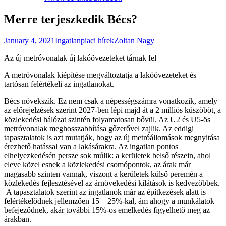
Merre terjeszkedik Bécs?
January 4, 2021
Ingatlanpiaci hírek
Zoltan Nagy
Az új metróvonalak új lakóövezeteket tárnak fel
A metróvonalak kiépítése megváltoztatja a lakóövezeteket és
tartósan felértékeli az ingatlanokat.
Bécs növekszik. Ez nem csak a népességszámra vonatkozik, amely
az előrejelzések szerint 2027-ben lépi majd át a 2 milliós küszöböt, a
közlekedési hálózat szintén folyamatosan bővül. Az U2 és U5-ös
metróvonalak meghosszabbítása gőzerővel zajlik. Az eddigi
tapasztalatok is azt mutatják, hogy az új metróállomások megnyitása
érezhető hatással van a lakásárakra. Az ingatlan pontos
elhelyezkedésén persze sok múlik: a kerületek belső részein, ahol
eleve közel esnek a közlekedési csomópontok, az árak már
magasabb szinten vannak, viszont a kerületek külső peremén a
közlekedés fejlesztésével az árnövekedési kilátások is kedvezőbbek.
A tapasztalatok szerint az ingatlanok már az építkezések alatt is
felértékelődnek jellemzően 15 – 25%-kal, ám ahogy a munkálatok
befejeződnek, akár további 15%-os emelkedés figyelhető meg az
árakban.