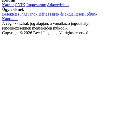
Rólunk
Karrier
GYIK
Impresszum
Adatvédelem
Ügyfeleknek
Befektetés
Ingatlanok
Bérlés
Hírek és aktualitások
Rólunk
Kapcsolat
A cég az osztrák jog alapján, a vonatkozó jogszabályi
rendelkezéseknek megfelelően működik.
Copyright © 2026 Bécsi Ingatlan, All rights reserved.