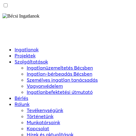
Ingatlanok
Projektek
Szolgáltatások
Ingatlanüzemeltetés Bécsben
Ingatlan-bérbeadás Bécsben
Személyes ingatlan tanácsadás
Vagyonvédelem
Ingatlanbefektetési útmutató
Bérlés
Rólunk
Tevékenységünk
Történetünk
Munkatársaink
Kapcsolat
Hírek és aktualitások