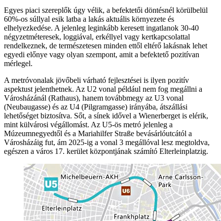
Egyes piaci szereplők úgy vélik, a befektetői döntésnél körülbelül
60%-os súllyal esik latba a lakás aktuális környezete és
elhelyezkedése. A jelenleg leginkább keresett ingatlanok 30-40
négyzetméteresek, loggiával, erkéllyel vagy kertkapcsolattal
rendelkeznek, de természetesen minden ettől eltérő lakásnak lehet
egyedi előnye vagy olyan szempont, amit a befektető pozitívan
mérlegel.
A metróvonalak jövőbeli várható fejlesztései is ilyen pozitív
aspektust jelenthetnek. Az U2 vonal például nem fog megállni a
Városházánál (Rathaus), hanem továbbmegy az U3 vonal
(Neubaugasse) és az U4 (Pilgramgasse) irányába, átszállási
lehetőséget biztosítva. Sőt, a sínek idővel a Wienerberget is elérik,
mint külvárosi végállomást. Az U5-ös metró jelenleg a
Múzeumnegyedtől és a Mariahilfer Straße bevásárlóutcától a
Városházáig fut, ám 2025-ig a vonal 3 megállóval lesz megtoldva,
egészen a város 17. kerület központjának számító Elterleinplatzig.